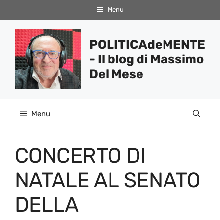
Vai
Menu
al
contenuto
POLITICAdeMENTE
- Il blog di Massimo
Del Mese
Menu
CONCERTO DI
NATALE AL SENATO
DELLA