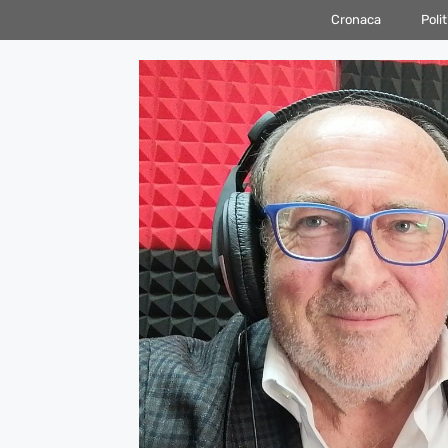
Vai
Cronaca
Polit
al
contenuto