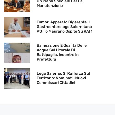
Un Piano Speciale Per La
Manutenzione
Tumori Apparato Digerente. Il
Gastroenterologo Salernitano
Attilio Maurano Ospite Su RAI 1
Balneazione E Qualità Delle
Acque Sul Litorale Di
Battipaglia. Incontro In
Prefettura
Lega Salerno, Si Rafforza Sul
Territorio: Nominati I Nuovi
Commissari Cittadini