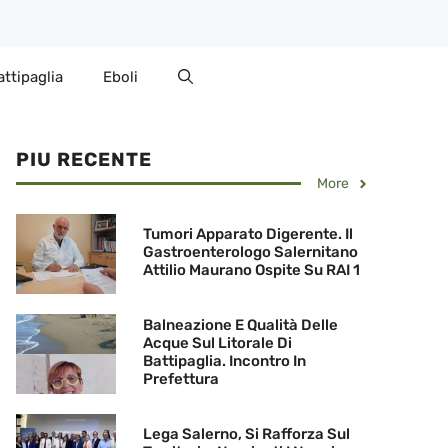
attipaglia
Eboli
PIU RECENTE
More
Tumori Apparato Digerente. Il
Gastroenterologo Salernitano
Attilio Maurano Ospite Su RAI 1
Balneazione E Qualità Delle
Acque Sul Litorale Di
Battipaglia. Incontro In
Prefettura
Lega Salerno, Si Rafforza Sul