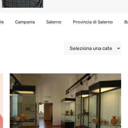
le
Campania
Salerno
Provincia di Salerno
B
Categorie