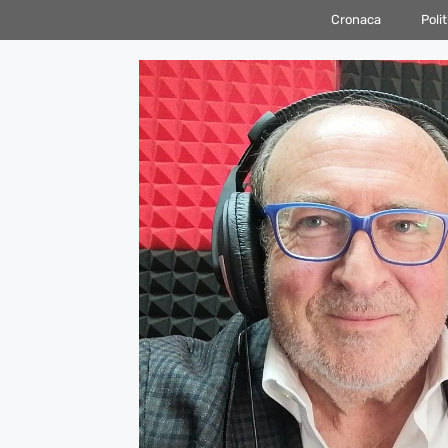
Vai
Cronaca
Polit
al
contenuto