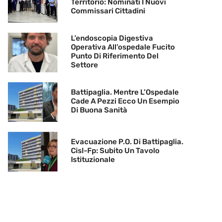
Territorio: Nominati I Nuovi
Commissari Cittadini
L’endoscopia Digestiva
Operativa All’ospedale Fucito
Punto Di Riferimento Del
Settore
Battipaglia. Mentre L’Ospedale
Cade A Pezzi Ecco Un Esempio
Di Buona Sanità
Evacuazione P.O. Di Battipaglia.
Cisl-Fp: Subito Un Tavolo
Istituzionale