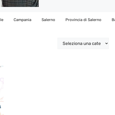
le
Campania
Salerno
Provincia di Salerno
B
Categorie