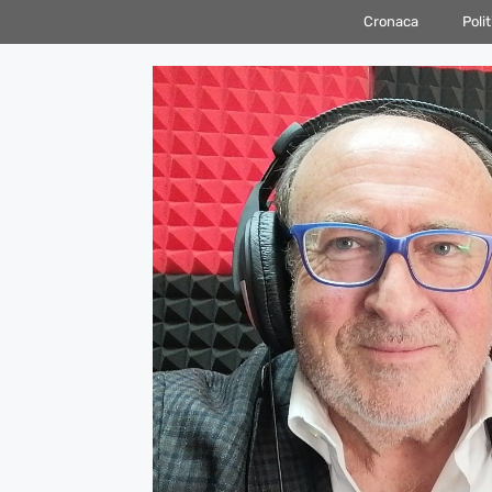
Vai
Cronaca
Polit
al
contenuto