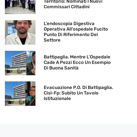
Territorio: Nominati I Nuovi
Commissari Cittadini
L’endoscopia Digestiva
Operativa All’ospedale Fucito
Punto Di Riferimento Del
Settore
Battipaglia. Mentre L’Ospedale
Cade A Pezzi Ecco Un Esempio
Di Buona Sanità
Evacuazione P.O. Di Battipaglia.
Cisl-Fp: Subito Un Tavolo
Istituzionale