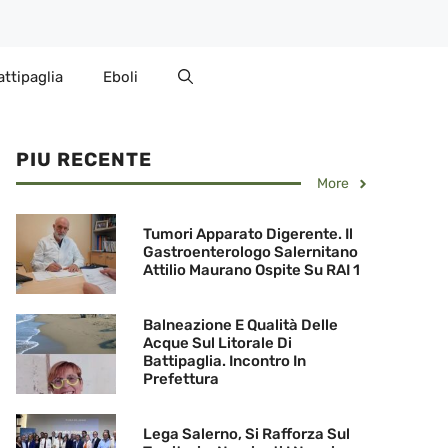
attipaglia
Eboli
PIU RECENTE
More
Tumori Apparato Digerente. Il
Gastroenterologo Salernitano
Attilio Maurano Ospite Su RAI 1
Balneazione E Qualità Delle
Acque Sul Litorale Di
Battipaglia. Incontro In
Prefettura
Lega Salerno, Si Rafforza Sul