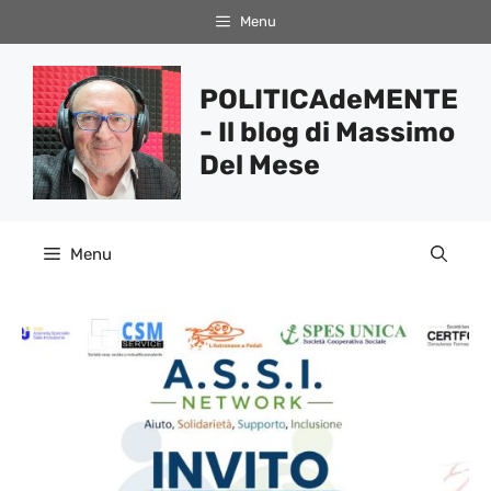
Vai
Menu
al
contenuto
POLITICAdeMENTE
- Il blog di Massimo
Del Mese
Menu