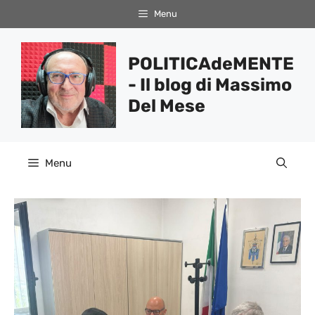
Vai
Menu
al
contenuto
POLITICAdeMENTE
- Il blog di Massimo
Del Mese
Menu