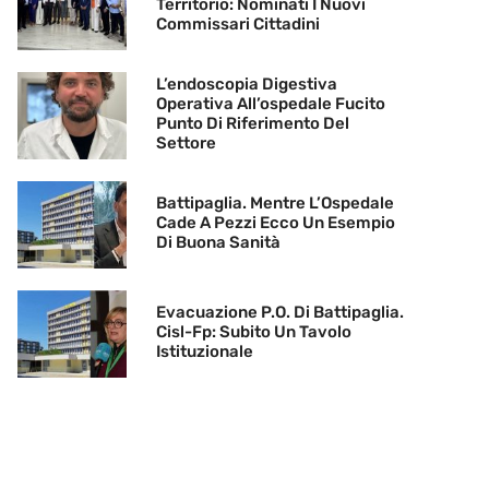
Territorio: Nominati I Nuovi
Commissari Cittadini
L’endoscopia Digestiva
Operativa All’ospedale Fucito
Punto Di Riferimento Del
Settore
Battipaglia. Mentre L’Ospedale
Cade A Pezzi Ecco Un Esempio
Di Buona Sanità
Evacuazione P.O. Di Battipaglia.
Cisl-Fp: Subito Un Tavolo
Istituzionale