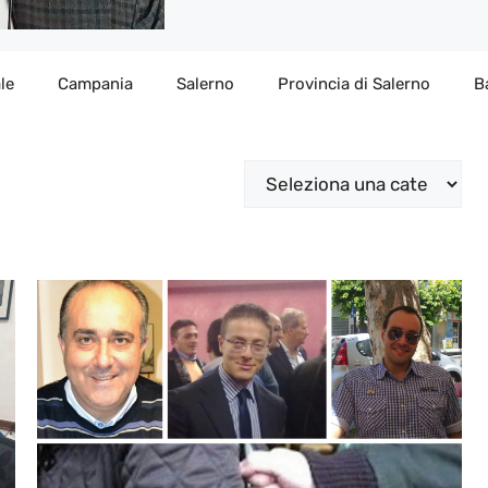
le
Campania
Salerno
Provincia di Salerno
B
Categorie