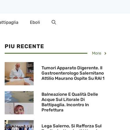
attipaglia
Eboli
PIU RECENTE
More
Tumori Apparato Digerente. Il
Gastroenterologo Salernitano
Attilio Maurano Ospite Su RAI 1
Balneazione E Qualità Delle
Acque Sul Litorale Di
Battipaglia. Incontro In
Prefettura
Lega Salerno, Si Rafforza Sul