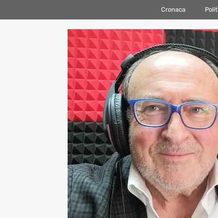
Vai
Cronaca
Polit
al
contenuto