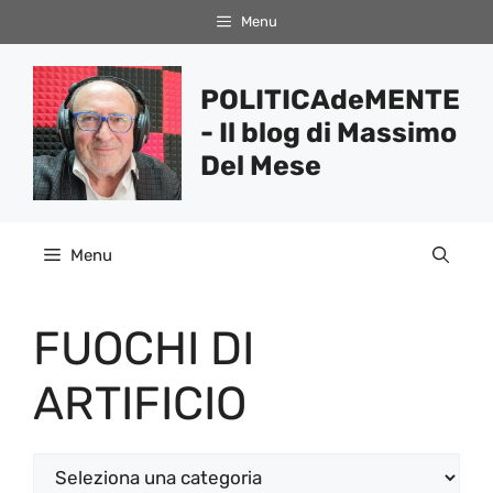
Vai
Menu
al
contenuto
POLITICAdeMENTE
- Il blog di Massimo
Del Mese
Menu
FUOCHI DI
ARTIFICIO
Categorie