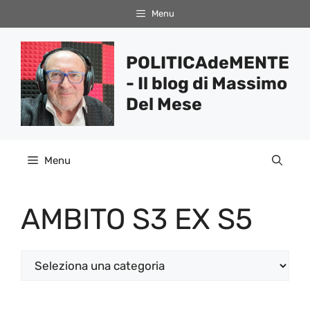
Vai
Menu
al
contenuto
POLITICAdeMENTE
- Il blog di Massimo
Del Mese
Menu
AMBITO S3 EX S5
Categorie