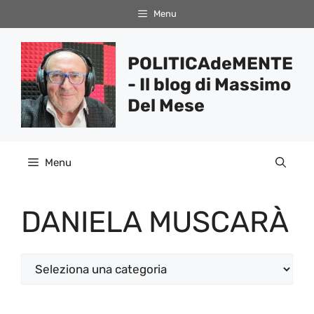
Vai
Menu
al
contenuto
POLITICAdeMENTE
- Il blog di Massimo
Del Mese
Menu
DANIELA MUSCARÀ
Categorie