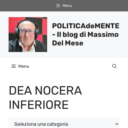
Vai
Menu
al
contenuto
POLITICAdeMENTE
- Il blog di Massimo
Del Mese
Menu
DEA NOCERA
INFERIORE
Categorie