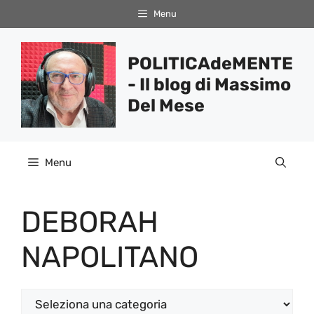
Vai
Menu
al
contenuto
POLITICAdeMENTE
- Il blog di Massimo
Del Mese
Menu
DEBORAH
NAPOLITANO
Categorie