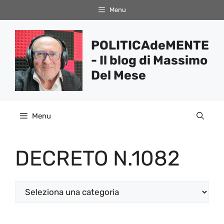
Vai
Menu
al
contenuto
POLITICAdeMENTE
- Il blog di Massimo
Del Mese
Menu
DECRETO N.1082
Categorie