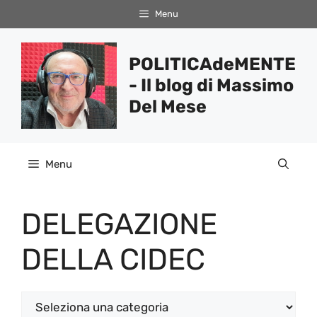
Vai
Menu
al
contenuto
POLITICAdeMENTE
- Il blog di Massimo
Del Mese
Menu
DELEGAZIONE
DELLA CIDEC
Categorie