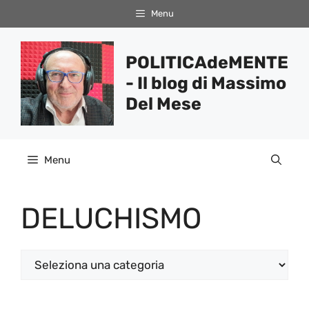
Vai
Menu
al
contenuto
POLITICAdeMENTE
- Il blog di Massimo
Del Mese
Menu
DELUCHISMO
Categorie