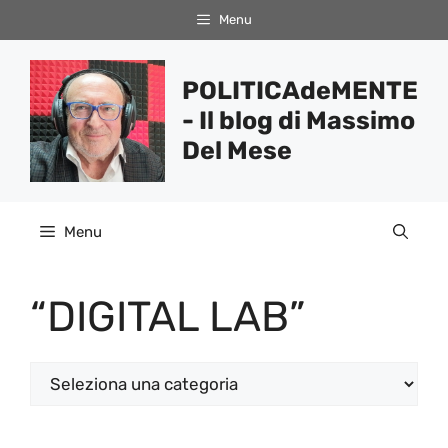
Vai
Menu
al
contenuto
POLITICAdeMENTE
- Il blog di Massimo
Del Mese
Menu
“DIGITAL LAB”
Categorie