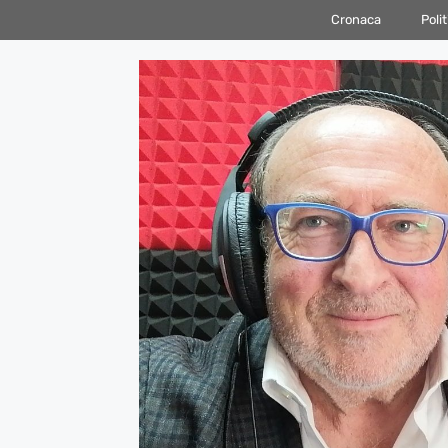
Vai
Cronaca
Polit
al
contenuto