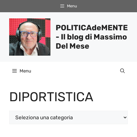
Vai
Menu
al
contenuto
POLITICAdeMENTE
- Il blog di Massimo
Del Mese
Menu
DIPORTISTICA
Categorie