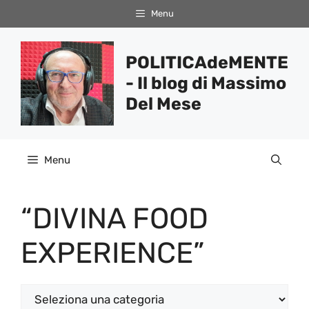
Vai
Menu
al
contenuto
POLITICAdeMENTE
- Il blog di Massimo
Del Mese
Menu
“DIVINA FOOD
EXPERIENCE”
Categorie