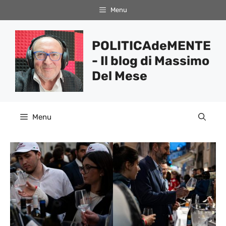
Vai
Menu
al
contenuto
POLITICAdeMENTE
- Il blog di Massimo
Del Mese
Menu