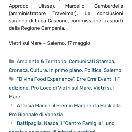
Approdo Ulisse), Marcello Gambardella
(amministratore Travelmar). Le conclusioni
saranno di Luca Cascone, commissione trasporti
della Regione Campania.
Vietri sul Mare – Salerno, 17 maggio
Categorie
Ambiente & Territorio
,
Comunicati Stampa
,
Cronaca
,
Cultura
,
In primo piano
,
Politica
,
Salerno
Tag
“Divina Food Experience”
,
Erre Erre Eventi
,
II^
edizione
,
Pro Loco di Vietri sul Mare
,
Vietri sul
Mare
A Dacia Maraini il Premio Margherita Hack alla
Pro Biennale di Venezia
Battipaglia. Nasce il “Centro Famiglia”: uno
spazio a sostegno di minori e genitori