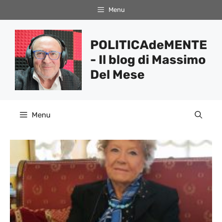
Vai
Menu
al
contenuto
POLITICAdeMENTE
- Il blog di Massimo
Del Mese
Menu