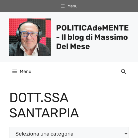
Vai
Menu
al
contenuto
POLITICAdeMENTE
- Il blog di Massimo
Del Mese
Menu
DOTT.SSA
SANTARPIA
Categorie