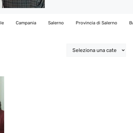
le
Campania
Salerno
Provincia di Salerno
B
Categorie