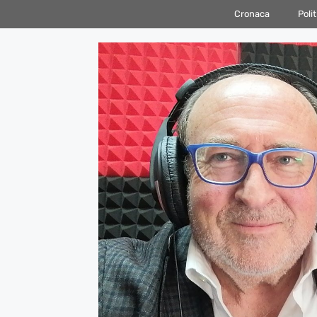
Vai
Cronaca
Polit
al
contenuto