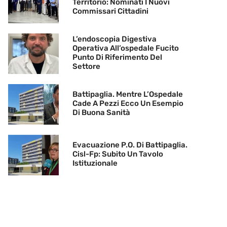
Territorio: Nominati I Nuovi
Commissari Cittadini
L’endoscopia Digestiva
Operativa All’ospedale Fucito
Punto Di Riferimento Del
Settore
Battipaglia. Mentre L’Ospedale
Cade A Pezzi Ecco Un Esempio
Di Buona Sanità
Evacuazione P.O. Di Battipaglia.
Cisl-Fp: Subito Un Tavolo
Istituzionale