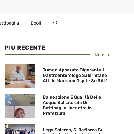
attipaglia
Eboli
PIU RECENTE
More
Tumori Apparato Digerente. Il
Gastroenterologo Salernitano
Attilio Maurano Ospite Su RAI 1
Balneazione E Qualità Delle
Acque Sul Litorale Di
Battipaglia. Incontro In
Prefettura
Lega Salerno, Si Rafforza Sul