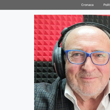
Vai
Cronaca
Polit
al
contenuto