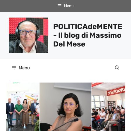
Vai
Menu
al
contenuto
POLITICAdeMENTE
- Il blog di Massimo
Del Mese
Menu