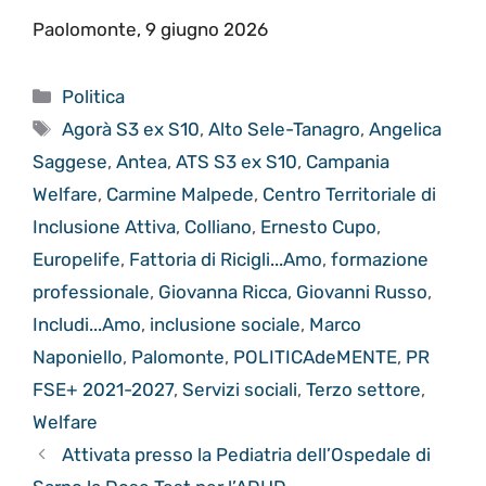
Paolomonte, 9 giugno 2026
Categorie
Politica
Tag
Agorà S3 ex S10
,
Alto Sele-Tanagro
,
Angelica
Saggese
,
Antea
,
ATS S3 ex S10
,
Campania
Welfare
,
Carmine Malpede
,
Centro Territoriale di
Inclusione Attiva
,
Colliano
,
Ernesto Cupo
,
Europelife
,
Fattoria di Ricigli...Amo
,
formazione
professionale
,
Giovanna Ricca
,
Giovanni Russo
,
Includi...Amo
,
inclusione sociale
,
Marco
Naponiello
,
Palomonte
,
POLITICAdeMENTE
,
PR
FSE+ 2021-2027
,
Servizi sociali
,
Terzo settore
,
Welfare
Attivata presso la Pediatria dell’Ospedale di