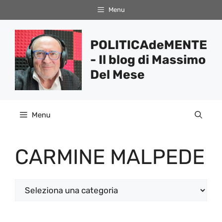
Vai
Menu
al
contenuto
POLITICAdeMENTE
- Il blog di Massimo
Del Mese
Menu
CARMINE MALPEDE
Categorie