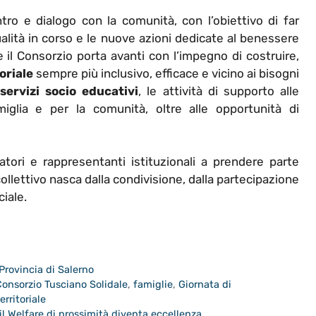
o e dialogo con la comunità, con l’obiettivo di far
ualità in corso e le nuove azioni dedicate al benessere
 il Consorzio porta avanti con l’impegno di costruire,
oriale
sempre più inclusivo, efficace e vicino ai bisogni
servizi socio educativi
, le attività di supporto alle
miglia e per la comunità, oltre alle opportunità di
eratori e rappresentanti istituzionali a prendere parte
collettivo nasca dalla condivisione, dalla partecipazione
iale.
Provincia di Salerno
Consorzio Tusciano Solidale
,
famiglie
,
Giornata di
erritoriale
il Welfare di prossimità diventa eccellenza