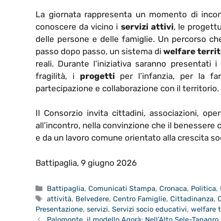
La giornata rappresenta un momento di incontr
conoscere da vicino i
servizi attivi
, le progett
delle persone e delle famiglie. Un percorso che
passo dopo passo, un sistema di
welfare territ
reali. Durante l’iniziativa saranno presentati i
fragilità, i
progetti
per l’infanzia, per la fa
partecipazione e collaborazione con il territorio.
Il Consorzio invita cittadini, associazioni, op
all’incontro, nella convinzione che il benessere 
e da un lavoro comune orientato alla crescita soc
Battipaglia, 9 giugno 2026
Categorie
Battipaglia
,
Comunicati Stampa
,
Cronaca
,
Politica
,
Tag
attività
,
Belvedere
,
Centro Famiglie
,
Cittadinanza
,
Presentazione
,
servizi
,
Servizi socio educativi
,
welfare t
Palomonte, il modello Agorà: Nell’Alto Sele-Tanagro 