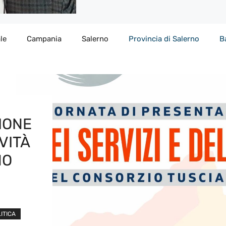
le
Campania
Salerno
Provincia di Salerno
B
IONE
VITÀ
NO
ITICA