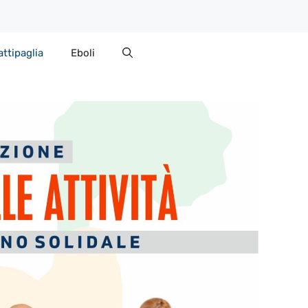
attipaglia
Eboli