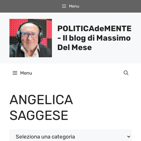
Vai
Menu
al
contenuto
POLITICAdeMENTE
- Il blog di Massimo
Del Mese
Menu
ANGELICA
SAGGESE
Categorie