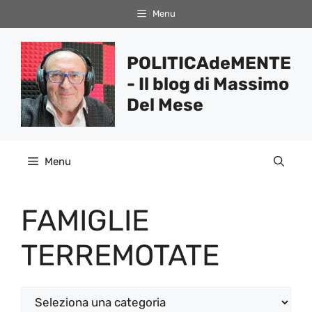
Vai
Menu
al
contenuto
POLITICAdeMENTE
- Il blog di Massimo
Del Mese
Menu
FAMIGLIE
TERREMOTATE
Categorie