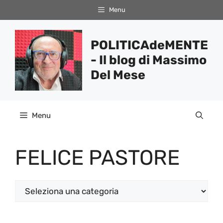
Vai
Menu
al
contenuto
POLITICAdeMENTE
- Il blog di Massimo
Del Mese
Menu
FELICE PASTORE
Categorie