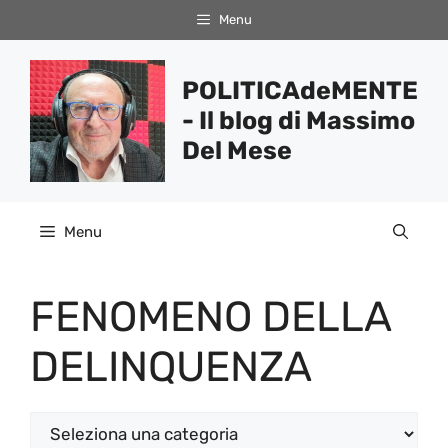
Vai
Menu
al
contenuto
POLITICAdeMENTE
- Il blog di Massimo
Del Mese
Menu
FENOMENO DELLA
DELINQUENZA
Categorie