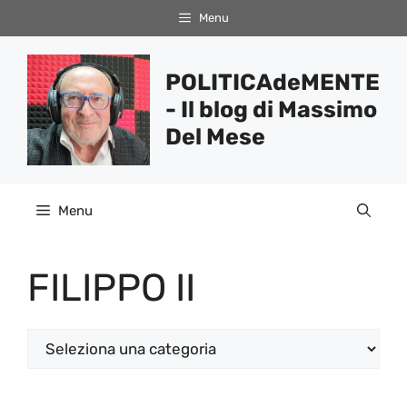
Vai
Menu
al
contenuto
POLITICAdeMENTE
- Il blog di Massimo
Del Mese
Menu
FILIPPO II
Categorie