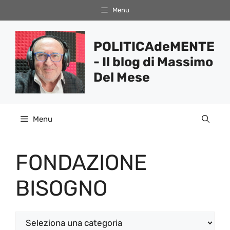
Vai
Menu
al
contenuto
POLITICAdeMENTE
- Il blog di Massimo
Del Mese
Menu
FONDAZIONE
BISOGNO
Categorie