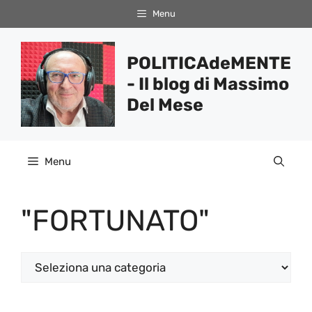
Vai
Menu
al
contenuto
POLITICAdeMENTE
- Il blog di Massimo
Del Mese
Menu
"FORTUNATO"
Categorie