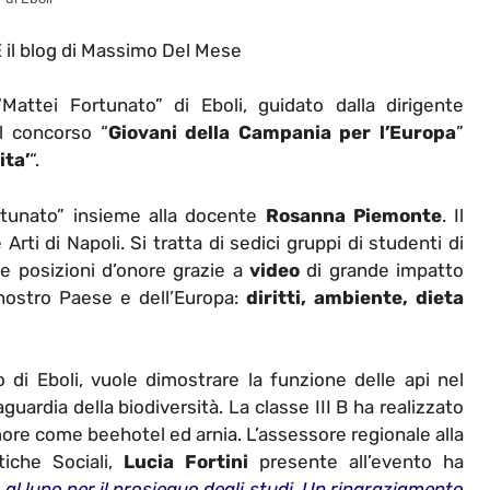
E
il blog di Massimo Del Mese
“Mattei Fortunato” di Eboli
, guidato da
lla dirigente
el concorso “
Giovani della Campania per l’Europa
”
ita’
“.
tunato” insieme alla docente
Rosanna Piemonte
. Il
Arti di Napoli. Si tratta di sedici gruppi di studenti di
le posizioni d’onore grazie a
video
di grande impatto
l nostro Paese e dell’Europa:
diritti, ambiente,
dieta
 di Eboli, vuole dimostrare la funzione delle api nel
aguardia della biodiversit
à
. La classe III B ha realizzato
ore come beehotel ed arnia. L’assessore regionale alla
itiche Sociali,
Lucia Fortini
presente all’evento ha
 al lupo per il prosieguo degli studi. Un ringraziamento