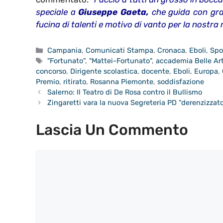
speciale a
Giuseppe Gaeta,
che guida con gra
fucina di talenti e motivo di vanto per la nostra
Categorie
Campania
,
Comunicati Stampa
,
Cronaca
,
Eboli
,
Spo
Tag
"Fortunato"
,
"Mattei-Fortunato"
,
accademia Belle Art
concorso
,
Dirigente scolastica
,
docente
,
Eboli
,
Europa
,
Premio
,
ritirato
,
Rosanna Piemonte
,
soddisfazione
Salerno: Il Teatro di De Rosa contro il Bullismo
Zingaretti vara la nuova Segreteria PD “derenzizzat
Lascia Un Commento
Commento