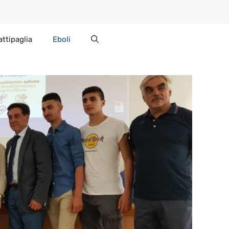
attipaglia
Eboli