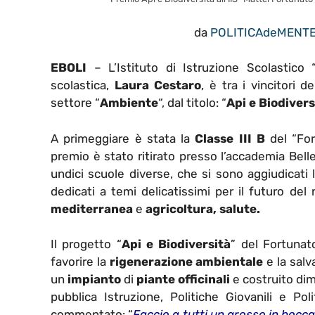
da
POLITICAdeMENT
EBOLI
– L’Istituto di Istruzione Scolastico 
scolastica,
Laura Cestaro
,
è
tra i vincitori d
settore “
Ambiente
“, dal titolo: “
Api e Biodivers
A primeggiare è stata la
Classe III B
del “For
premio
è
stato ritirato presso l’accademia Belle 
undici scuole diverse, che si sono aggiudicati 
dedicati a temi delicatissimi per il futuro de
mediterranea
e
agricoltura, salute.
Il progetto “
Api e Biodiversità
” del
Fortunato
favorire la
rigenerazione ambientale
e la salv
un
impianto
di
piante officinali
e costruito dim
pubblica Istruzione, Politiche Giovanili e Pol
commentato: “
Faccio a tutti un grosso in bocca