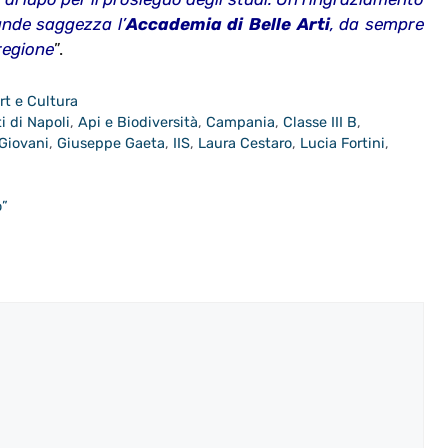
nde saggezza l’
Accademia di Belle Arti
, da sempre
 regione
”
.
rt e Cultura
i di Napoli
,
Api e Biodiversità
,
Campania
,
Classe III B
,
Giovani
,
Giuseppe Gaeta
,
IIS
,
Laura Cestaro
,
Lucia Fortini
,
o”