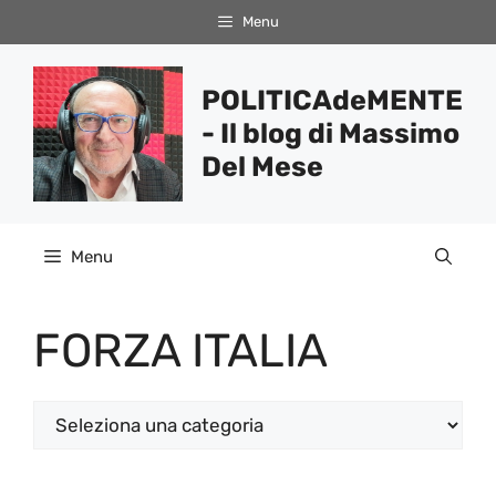
Vai
Menu
al
contenuto
POLITICAdeMENTE
- Il blog di Massimo
Del Mese
Menu
FORZA ITALIA
Categorie