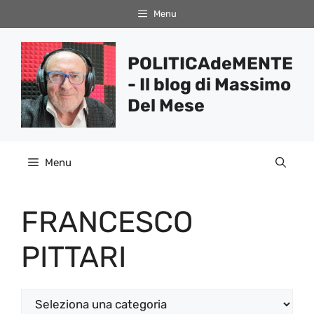
Vai
Menu
al
contenuto
POLITICAdeMENTE
- Il blog di Massimo
Del Mese
Menu
FRANCESCO
PITTARI
Categorie