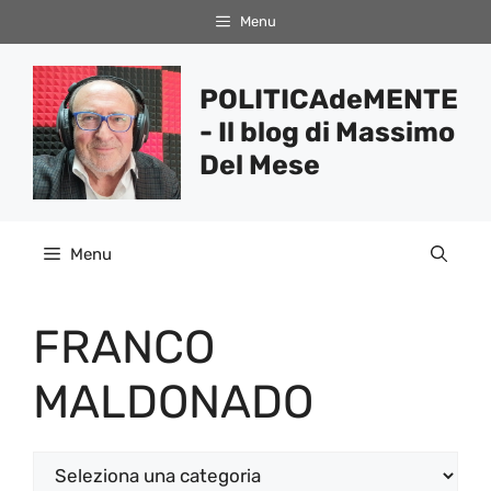
Vai
Menu
al
contenuto
POLITICAdeMENTE
- Il blog di Massimo
Del Mese
Menu
FRANCO
MALDONADO
Categorie