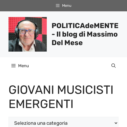
Vai
Menu
al
contenuto
POLITICAdeMENTE
- Il blog di Massimo
Del Mese
Menu
GIOVANI MUSICISTI
EMERGENTI
Categorie