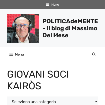
Vai
Menu
al
contenuto
POLITICAdeMENTE
- Il blog di Massimo
Del Mese
Menu
GIOVANI SOCI
KAIRÒS
Categorie