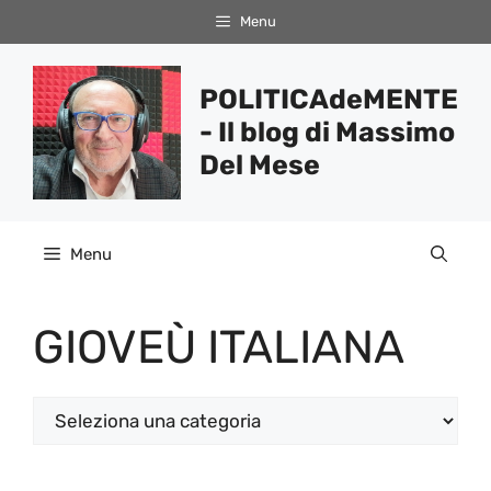
Vai
Menu
al
contenuto
POLITICAdeMENTE
- Il blog di Massimo
Del Mese
Menu
GIOVEÙ ITALIANA
Categorie