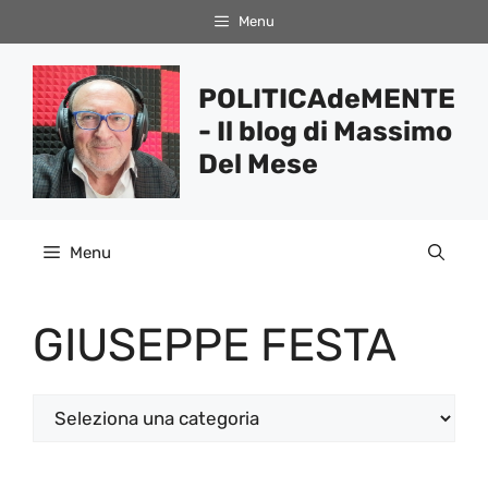
Vai
Menu
al
contenuto
POLITICAdeMENTE
- Il blog di Massimo
Del Mese
Menu
GIUSEPPE FESTA
Categorie