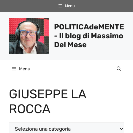
Vai
Menu
al
contenuto
POLITICAdeMENTE
- Il blog di Massimo
Del Mese
Menu
GIUSEPPE LA
ROCCA
Categorie