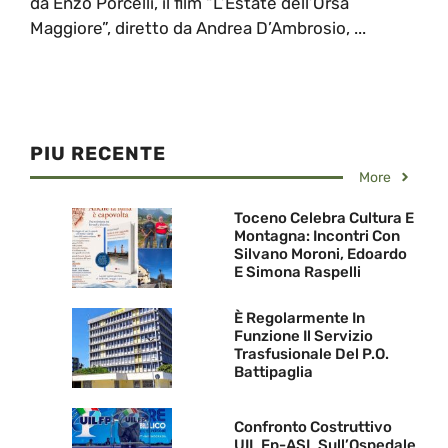
da Enzo Porcelli, il film “L’Estate dell’Orsa
Maggiore”, diretto da Andrea D’Ambrosio, ...
PIU RECENTE
More
Toceno Celebra Cultura E
Montagna: Incontri Con
Silvano Moroni, Edoardo
E Simona Raspelli
È Regolarmente In
Funzione Il Servizio
Trasfusionale Del P.O.
Battipaglia
Confronto Costruttivo
UIL Fp-ASL Sull’Ospedale