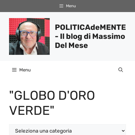
Vai
Menu
al
contenuto
POLITICAdeMENTE
- Il blog di Massimo
Del Mese
Menu
"GLOBO D'ORO
VERDE"
Categorie