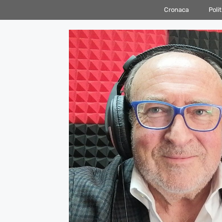
Vai
Cronaca
Polit
al
contenuto