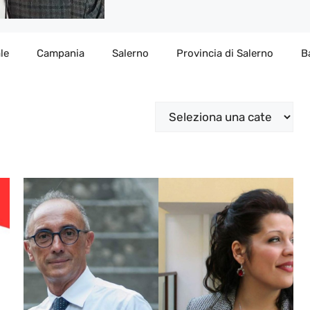
le
Campania
Salerno
Provincia di Salerno
B
Categorie