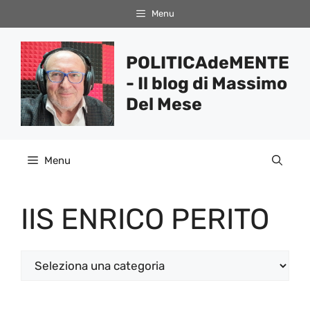
Vai
Menu
al
contenuto
POLITICAdeMENTE
- Il blog di Massimo
Del Mese
Menu
IIS ENRICO PERITO
Categorie