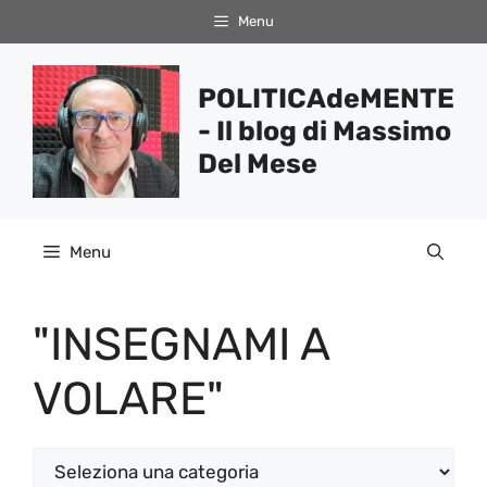
Vai
Menu
al
contenuto
POLITICAdeMENTE
- Il blog di Massimo
Del Mese
Menu
"INSEGNAMI A
VOLARE"
Categorie