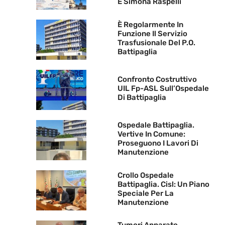
E Simona Raspelli
È Regolarmente In
Funzione Il Servizio
Trasfusionale Del P.O.
Battipaglia
Confronto Costruttivo
UIL Fp-ASL Sull’Ospedale
Di Battipaglia
Ospedale Battipaglia.
Vertive In Comune:
Proseguono I Lavori Di
Manutenzione
Crollo Ospedale
Battipaglia. Cisl: Un Piano
Speciale Per La
Manutenzione
Tumori Apparato