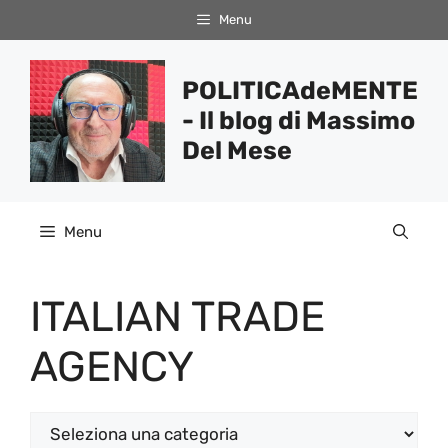
Vai
Menu
al
contenuto
POLITICAdeMENTE
- Il blog di Massimo
Del Mese
Menu
ITALIAN TRADE
AGENCY
Categorie