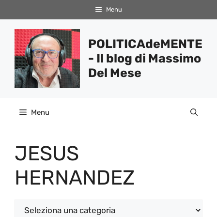
Vai
Menu
al
contenuto
POLITICAdeMENTE
- Il blog di Massimo
Del Mese
Menu
JESUS
HERNANDEZ
Categorie