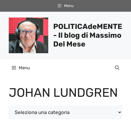
Vai
Menu
al
contenuto
POLITICAdeMENTE
- Il blog di Massimo
Del Mese
Menu
JOHAN LUNDGREN
Categorie